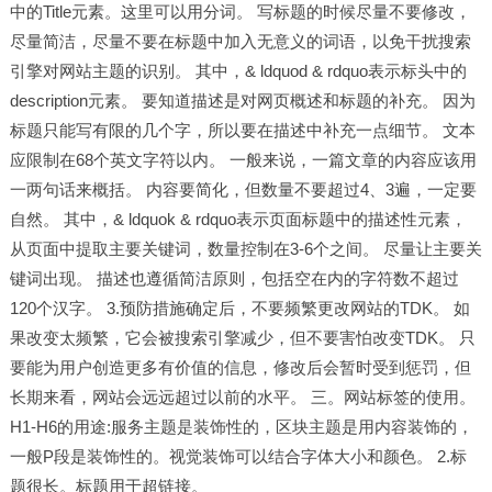
中的Title元素。这里可以用分词。 写标题的时候尽量不要修改，
尽量简洁，尽量不要在标题中加入无意义的词语，以免干扰搜索
引擎对网站主题的识别。 其中，& ldquod & rdquo表示标头中的
description元素。 要知道描述是对网页概述和标题的补充。 因为
标题只能写有限的几个字，所以要在描述中补充一点细节。 文本
应限制在68个英文字符以内。 一般来说，一篇文章的内容应该用
一两句话来概括。 内容要简化，但数量不要超过4、3遍，一定要
自然。 其中，& ldquok & rdquo表示页面标题中的描述性元素，
从页面中提取主要关键词，数量控制在3-6个之间。 尽量让主要关
键词出现。 描述也遵循简洁原则，包括空在内的字符数不超过
120个汉字。 3.预防措施确定后，不要频繁更改网站的TDK。 如
果改变太频繁，它会被搜索引擎减少，但不要害怕改变TDK。 只
要能为用户创造更多有价值的信息，修改后会暂时受到惩罚，但
长期来看，网站会远远超过以前的水平。 三。网站标签的使用。
H1-H6的用途:服务主题是装饰性的，区块主题是用内容装饰的，
一般P段是装饰性的。视觉装饰可以结合字体大小和颜色。 2.标
题很长。标题用于超链接。