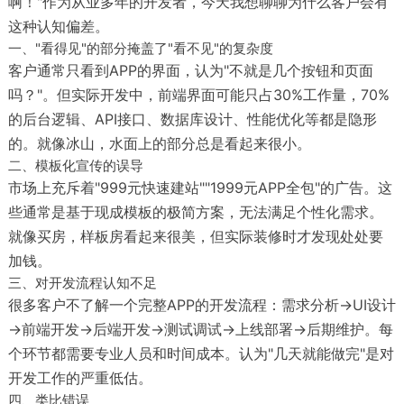
啊！"作为从业多年的开发者，今天我想聊聊为什么客户会有
这种认知偏差。
一、"看得见"的部分掩盖了"看不见"的复杂度
客户通常只看到APP的界面，认为"不就是几个按钮和页面
吗？"。但实际开发中，前端界面可能只占30%工作量，70%
的后台逻辑、API接口、数据库设计、性能优化等都是隐形
的。就像冰山，水面上的部分总是看起来很小。
二、模板化宣传的误导
市场上充斥着"999元快速建站""1999元APP全包"的广告。这
些通常是基于现成模板的极简方案，无法满足个性化需求。
就像买房，样板房看起来很美，但实际装修时才发现处处要
加钱。
三、对开发流程认知不足
很多客户不了解一个完整APP的开发流程：需求分析→UI设计
→前端开发→后端开发→测试调试→上线部署→后期维护。每
个环节都需要专业人员和时间成本。认为"几天就能做完"是对
开发工作的严重低估。
四、类比错误