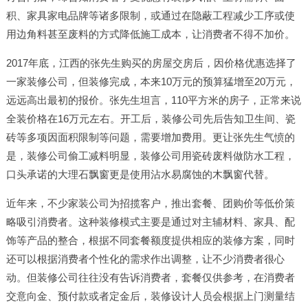
积、家具家电品牌等诸多限制，或通过在隐蔽工程减少工序或使
用边角料甚至废料的方式降低施工成本，让消费者不得不加价。
2017年底，江西的张先生购买的房屋交房后，因价格优惠选择了
一家装修公司，但装修完成，本来10万元的预算猛增至20万元，
远远高出最初的报价。张先生坦言，110平方米的房子，正常来说
全装价格在16万元左右。开工后，装修公司先后告知卫生间、瓷
砖等多项因面积限制等问题，需要增加费用。更让张先生气愤的
是，装修公司偷工减料明显，装修公司用瓷砖废料做防水工程，
口头承诺的大理石飘窗更是使用沾水易腐蚀的木飘窗代替。
近年来，不少家装公司为招揽客户，推出套餐、团购价等低价策
略吸引消费者。这种装修模式主要是通过对主辅材料、家具、配
饰等产品的整合，根据不同套餐额度提供相应的装修方案，同时
还可以根据消费者个性化的需求作出调整，让不少消费者很心
动。但装修公司往往没有告诉消费者，套餐仅供参考，在消费者
交意向金、预付款或者定金后，装修设计人员会根据上门测量结