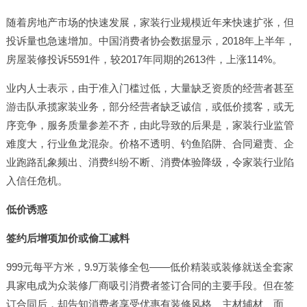
随着房地产市场的快速发展，家装行业规模近年来快速扩张，但
投诉量也急速增加。中国消费者协会数据显示，2018年上半年，
房屋装修投诉5591件，较2017年同期的2613件，上涨114%。
业内人士表示，由于准入门槛过低，大量缺乏资质的经营者甚至
游击队承揽家装业务，部分经营者缺乏诚信，或低价揽客，或无
序竞争，服务质量参差不齐，由此导致的后果是，家装行业监管
难度大，行业鱼龙混杂。价格不透明、钓鱼陷阱、合同避责、企
业跑路乱象频出、消费纠纷不断、消费体验降级，令家装行业陷
入信任危机。
低价诱惑
签约后增项加价或偷工减料
999元每平方米，9.9万装修全包——低价精装或装修就送全套家
具家电成为众装修厂商吸引消费者签订合同的主要手段。但在签
订合同后，却告知消费者享受优惠有装修风格、主材辅材、面