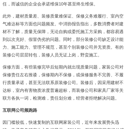
任，而诚信的企业会承诺维保10年甚至终生维保。
此外，建材质量差、装修质量难保证、保修义务难履行、室内空
气难达标等方面也问题频发。中消协报告指出，多数消费者对建
材不了解，质量无保障，无论自购或委托施工方采购，都容易遇
到以次充好、假冒伪劣的问题。同时，部分装修公司缺乏设计能
力、施工能力、管理不规范，甚至个别装修公司并无资质。有的
装修公司层层转包，装修人员无证上岗，野蛮施工。
保修方面，有些装修完毕后短期内就出现质量问题，家装公司对
保修责任左右推诿，保修期内不保修，或保修服务不完善、不履
行质量承诺，甚至无法联系原装修公司。装修后，因采用建材不
达标，室内有害物质浓度普遍超标，而装修公司和家具厂家等关
联方各执一词，检测难，责任划分难，经营者拒绝解决问题。
互联网公司频跑路
因门槛较低，快速复制的互联网家装公司，近年来发展势头迅