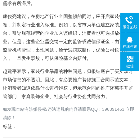
需求有所滞后。
康俊亮建议，在房地产行业全国整顿的同时，应开启家装行业整
顿，并制定行业准入标准。例如，以省市为单位建立家装服务平
服务热线
台，引导规范经营的企业加入该组织，消费者也可选择放心企
业。但是，这些企业需交纳一定的监管或诚信保证金，由设立的
在线咨询
监管机构管理，出现问题，给予惩罚或赔付，保险公司也可介
入，一旦发生事故，可从保险基金内赔付。
微信
赵建平表示，家装行业暴露的种种问题，归根结底在于买卖双方
市场信息的不透明。因此，有必要推广装修施工合同示范文本，
让消费者知道依靠什么进行维权，但示范合同的推广还离不开监
管部门、家庭装饰企业、社会与行业协会共同努力。
如发现本站有涉嫌侵权/违法违规的内容请联系QQ：396391463 立即
清除！
标签：