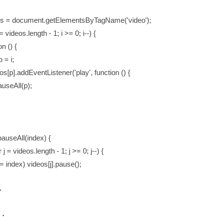
 = document.getElementsByTagName('video');
 videos.length - 1; i >= 0; i--) {
 () {
 i;
addEventListener('play', function () {
ll(p);
auseAll(index) {
 videos.length - 1; j >= 0; j--) {
ndex) videos[j].pause();
>
：