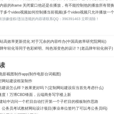
内嵌的iframe 关闭窗口他还是在播放，有不能控制他的播放所有替
于多个video视频如何控制播当前视频(多个video视频只允许播放
涉嫌侵权/违法违规的内容请联系QQ：396391463 立即清除！
站高效率更新优化 对于冗余的内容咋办(中国高效率研究院网站)
牌年轻化等同于色彩鲜明、纯色渐变色的设计？(老品牌年轻化例子)
读
电影截图制作app(制作电影台词截图)
型网站建设框架制作
站建设怎么样？效果更好吗？(定制网站建设应当首先考虑什么)
速度！万博CBD锋面，云端商务写字楼上新
wcm建站中访问一个栏目自动打开第一个子栏目的模板制作思路
】公务员考试教材网站设计项目(事业单位签约了可以考公务员吗)