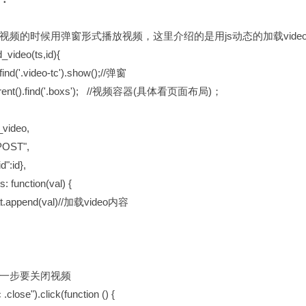
视频的时候用弹窗形式播放视频，这里介绍的是用js动态的加载video
_video(ts,id){
.find('.video-tc').show();//弹窗
arent().find('.boxs'); //视频容器(具体看页面布局)；
video,
OST",
:id},
unction(val) {
pend(val)//加载video内容
一步要关闭视频
 .close").click(function () {