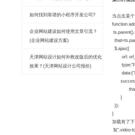
如何找到靠谱的小程序开发公司?
当点击某个
function add
企业网站建设如何使用文章引流？
ts.parent()
that=ts.p
(企业网站建设方案)
$.ajax({
url: url_
天津网站设计如何补救改版后的优化
type:"P
效果？(天津网站设计公司报价)
data:{"id"
success: f
that.ap
}
});
}
加载有了下
$(".video-tc