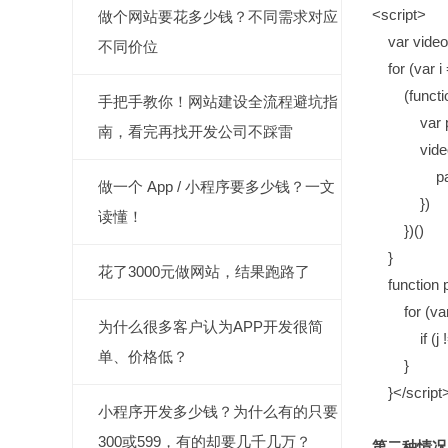
<script>
做个网站要花多少钱？不同需求对应
var videos
不同价位
for (var i =
(function
手把手教你！网站建设全流程避坑指
var p =
南，看完再找开发公司不踩雷
videos[p].
pauseA
做一个 App / 小程序要多少钱？一文
})
读懂！
})()
}
花了3000元做网站，结果跑路了
function p
for (var j =
为什么很多客户认为APP开发很简
if (j != i
单、价格低？
}
}</script
小程序开发多少钱？为什么有的只要
300或599，有的却要几千几万？
第二种情况