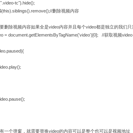
o-tc").hide();
siblings().remove();//删除视频内容
要删除视频内容如果全是video内容并且每个video都是独立的我们只需
eo = document.getElementsByTagName('video')[0]; //获取视频video
eo.paused){
.play();
.pause();
有一个弹窗，就需要替换video的内容可以是整个也可以是视频地址