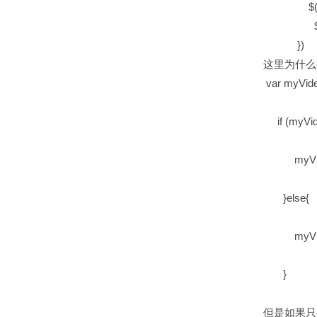
$(".vide
$(this).
})
这里为什么
var myVid
if (myVid
myVideo
}else{
myVideo
}
但是如果只