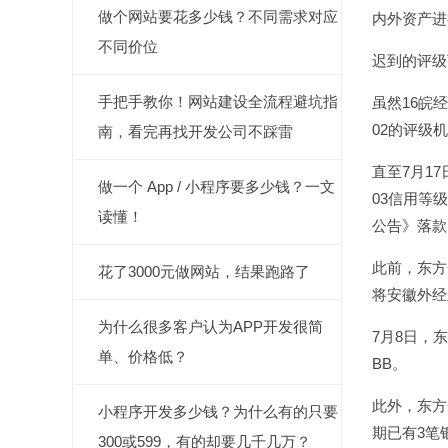
做个网站要花多少钱？不同需求对应
内外资产进
不同价位
迟到的评级
手把手教你！网站建设全流程避坑指
虽然16皖
02的评级
南，看完再找开发公司不踩雷
直至7月1
做一个 App / 小程序要多少钱？一文
03信用等
读懂！
公告》落款
此前，东方
花了3000元做网站，结果跑路了
将安徽外经
为什么很多客户认为APP开发很简
7月8日，
单、价格低？
BB。
此外，东方
小程序开发多少钱？为什么有的只要
期已有3笔
300或599，有的却要几千几万？