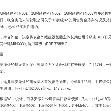
，18皖经建MTN001、18皖经建MTN002、18皖经建MTN003
日，联合资信未能获取公司关于‘16皖经02’的回售资金落实情况及
售资金，已构成实质性违约。
，综合评估，决定将安徽外经建设集团主体长期信用等级由BBB下调至C，将
18皖经建MIN003的信用等级由BBB下调至C。
雷
安徽外经建设集团发生融资关系的金融机构有些难安。7月17日，
团。
，这并非安徽外经建设集团首次债务逾期。今年6月28日，中投证
逾期，分别为1462.06万美元、143.3万元。
据Wind统计，目前安徽外经建设集团存量债券共7只，分别为18皖经建M
、16皖经02、16皖经03、16皖经建MTN001，共44.54亿元。其中1