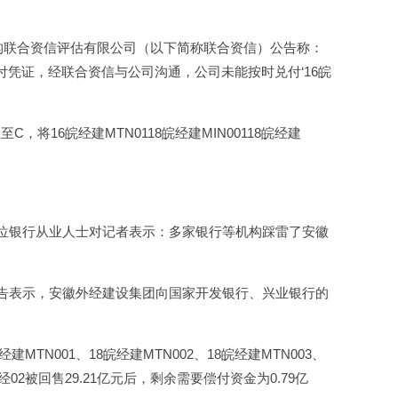
的评级机构联合资信评估有限公司（以下简称联合资信）公告称：
兑付凭证，经联合资信与公司沟通，公司未能按时兑付‘16皖
16皖经建MTN0118皖经建MIN00118皖经建
一位银行从业人士对记者表示：多家银行等机构踩雷了安徽
公告表示，安徽外经建设集团向国家开发银行、兴业银行的
TN001、18皖经建MTN002、18皖经建MTN003、
6皖经02被回售29.21亿元后，剩余需要偿付资金为0.79亿