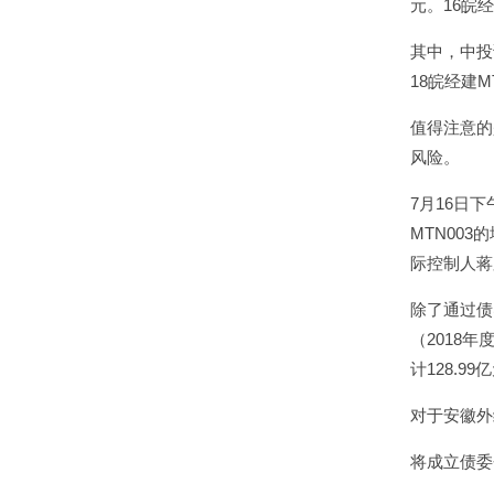
元。16皖经
其中，中投
18皖经建
值得注意的
风险。
7月16日下
MTN00
际控制人蒋
除了通过债
（2018
计128.9
对于安徽外
将成立债委