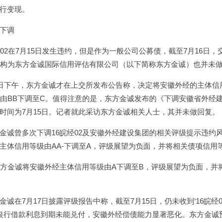
行变现。
下调
经02在7月15日发生违约，但是作为一般公司公募债，截至7月16日，
机构为东方金诚国际信用评估有限公司（以下简称东方金诚）也并未做
7日下午，东方金诚才在上交所发布公告称，决定将安徽外经的主体信用等级
级由BB下调至C。值得注意的是，东方金诚发布的《下调安徽省外经
时间为7月15日。记者就此采访东方金诚相关人士，其并未做回复。
金诚曾多次下调16皖经02及安徽外经建设集团的相关评级提示违约风
主体信用等级由AA-下调至A，评级展望为负面，并将相关债项信用等
东方金诚将安徽外经主体信用等级由A下调至B，评级展望为负面，并将16
金诚在7月17日披露评级报告中称，截至7月15日，仍未收到‘16皖
银行借款利息到期未能兑付，安徽外经偿债能力显著恶化。东方金诚预计