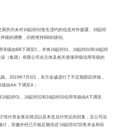
交易所仍未对16皖经02发生违约的信息对外披露。16皖经
评级的调整，仍然维持BB的级别。
由BB下调至C，并将16皖经01、16皖经02和16皖经
建设（集团）有限公司在主体及相关债项评级信用等级的
险。2019年7月5日，东方金诚进行了不定期跟踪评级，
级由AA-下调至A；
皖经01、16皖经02和16皖经03信用等级由A下调至
经02’偿付资金落实情况以及本息兑付凭证的回复，且公司近
，安徽外经已不能足额偿还‘16皖经02’回售本金和应