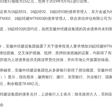
03发行规模为15亿元，也将于2019年9月9日进行回售。
证券为16皖经01、16皖经02、16皖经03的债券管理人，东方金诚为
MTN002、18皖经建MTN003的债券管理人，联合资信评估有限公司
是，16皖经02的违约后，虽然安徽外经建设集团的其余债券尚未到
午，安徽外经建设集团披露了关于债券投资人要求增加16皖经建MTN001
3的增信措施、交叉保护措施、抵押、质押担保措施的议案，均获得了
庆德为上述债券提供无限连带责任担保，并向市场公开披露担保函
券融资，安徽外经建设集团也从多家银行获得了授信额度。安徽外经
年度）》显示，报告期末，徽商银行、建行、东莞银行、兴业银行、国
9亿元，剩余额度78.68亿元。
经建设集团的债务兑付，上述银行人士表示：除非政府介入，否则
会