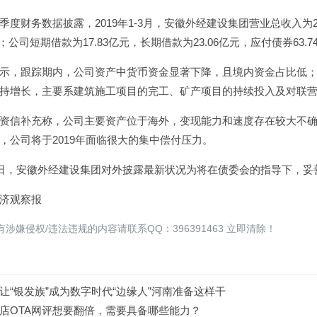
季度财务数据披露，2019年1-3月，安徽外经建设集团营业总收入为21
％；公司短期借款为17.83亿元，长期借款为23.06亿元，应付债券63.7
示，跟踪期内，公司资产中货币资金显著下降，且境内资金占比低
持增长，主要系建筑施工项目的完工、矿产项目的持续投入及对联
资信补充称，公司主要资产位于海外，变现能力和速度存在较大不
，公司将于2019年面临很大的集中偿付压力。
9日，安徽外经建设集团对外披露最新状况为将在债委会的指导下，
济观察报
涉嫌侵权/违法违规的内容请联系QQ：396391463 立即清除！
让“银发族”成为数字时代“边缘人”河南准备这样干
店OTA网评想要翻倍，需要具备哪些能力？