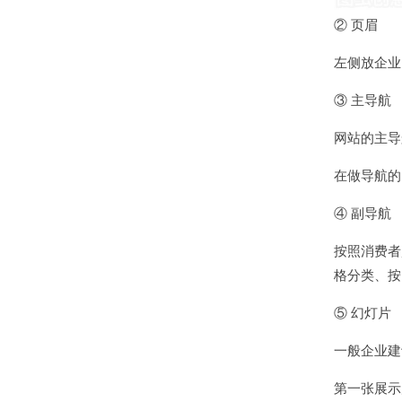
② 页眉
左侧放企业
③ 主导航
网站的主导
在做导航的
④ 副导航
按照消费者
格分类、按
⑤ 幻灯片
一般企业建
第一张展示