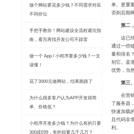
单。更重
做个网站要花多少钱？不同需求对应
否则后期
不同价位
第二，代
手把手教你！网站建设全流程避坑指
这已经被
南，看完再找开发公司不踩雷
通过一些
量和排名
做一个 App / 小程序要多少钱？一文
别它。蓝
读懂！
优势，当
花了3000元做网站，结果跑路了
第三、代
在营销网
为什么很多客户认为APP开发很简
了服务器
单、价格低？
快速加载
且代码非常
小程序开发多少钱？为什么有的只要
利。
300或599，有的却要几千几万？