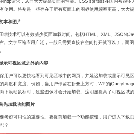
http请求，从而大大提高页面的性能。CSS spritess在国内被很多
都有使用。特别是一些存在于所有页面上的图标使用频率更高，大
缩文本和图片
缩技术可以有效减少页面加载时间。包括HTML、XML、JSON(JavaSc
左右。文字压缩应用广泛，一般只需要直接在空间打开就可以了，而
空间。
迟显示可视区域之外的内容
用户可以更快地看到可见区域中的网页，并延迟加载或显示可见区
的高度和宽度。例如，当用户停留在折叠上方时，WP的jQueryImag
户向下滚动鼠标时，这些图像才会开始加载。这明显提高了可视区
保首先加载功能图片
虑可用性的重要性。要提前加载一个功能按钮，用户进入下载页面
忍？