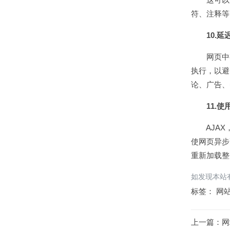
符、注释
10.
网页中有很
执行，以避
论、广告
11.
AJAX，即
使网页异步
重新加载整
如发现本站有
标签：
网
上一篇：
网