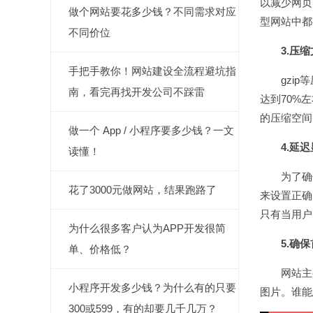
以减少网页的
做个网站要花多少钱？不同需求对应
型网站中
不同价位
3.压
手把手教你！网站建设全流程避坑指
gzip等压
南，看完再找开发公司不踩雷
达到70%
的压缩
做一个 App / 小程序要多少钱？一文
4.延
读懂！
为了确保
花了3000元做网站，结果跑路了
来设置正确
只有当用
为什么很多客户认为APP开发很简
5.确
单、价格低？
网站主要考
小程序开发多少钱？为什么有的只要
图片。谁能
300或599，有的却要几千几万？