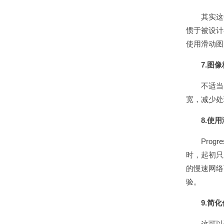
其实这个
惯于被设计
使用滑动
7.图
不适当的
宽，减少
8.使用
Progre
时，起初只
的慢速网络
验。
9.简化
这可以说