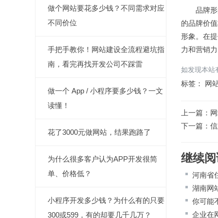
做个网站要花多少钱？不同需求对应
品牌形象
不同价位
的品牌价值
形象。在提
力和营销力
手把手教你！网站建设全流程避坑指
南，看完再找开发公司不踩雷
如发现本站有
标签：
网
做一个 App / 小程序要多少钱？一文
读懂！
上一篇：
网
下一篇：
信
花了3000元做网站，结果跑路了
继续阅
为什么很多客户认为APP开发很简
单、价格低？
河南省
湖南网
小程序开发多少钱？为什么有的只要
你可能不
企业在
300或599，有的却要几千几万？