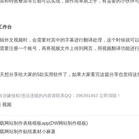
加和特效叠加等它都可以实现，操作简单易上手，有需要的小伙伴
工作台
辑外文视频时，会需要对其中的字幕进行翻译处理，这个时候就可
需要注册一个账号，再将视频文件上传到网页，用视频翻译功能进
天想分享给大家的5款实用软件了，如果大家看完这篇分享也觉得这
涉嫌侵权/违法违规的内容请联系QQ：396391463 立即清除！
辑
视频
载网站制作表格模板app(DW网站制作模板)
载网站制作贴纸素材小麻薯