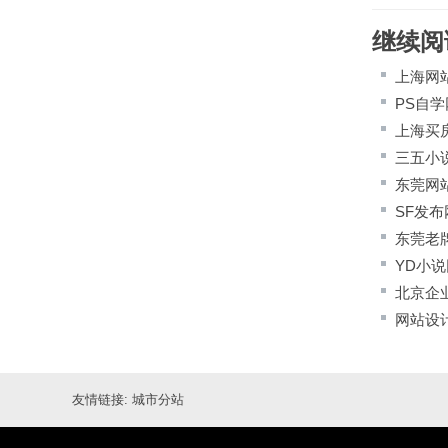
继续阅
上海网
PS自学
上海买
三五小
东莞网
SF发布
东莞老
YD小
北京企
网站设
友情链接:
城市分站