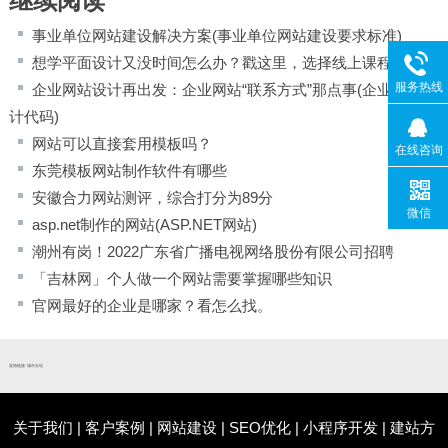
继续阅读
事业单位网站建设解决方案(事业单位网站建设要求标准)
想学平面设计又没时间怎么办？戳这里，选择线上课程随时学
服务热线
企业网站设计再出发：企业网站“联系方式”那点事(企业网站设
计代码)
网站可以直接套用模板吗？
在线咨询
东莞模板网站制作软件有哪些
安徽合力网站测评，综合打分为89分
微信
asp.net制作的网站(ASP.NET网站)
潮州有岗！2022广东省广播电视网络股份有限公司招聘
「吉林网」个人做一个网站需要掌握哪些知识
官网最好的企业是哪家？看怎么找。
友情链接:
城市分站
关于我们
|
客户案例
|
网站建设
|
SEO优化
|
小程序开发
|
建站方